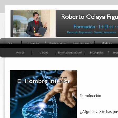
Inicio
Estudios
Certificaciones
Reconocimientos
Modelos
Frases
Videos
Internacionalización
Intangibles
Exp
Introducción
¿Alguna vez te has pr