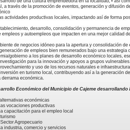
sarrollo de una cultura emprendedora en la localidad, • así com
l, a través de la promoción de eventos, generación y difusión d
ónico
las actividades productivas locales, impactando así de forma pos
stablecimiento, desarrollo, consolidación y permanencia de em
e empleos y autoempleos que impacten en una mejor calidad de
biente de negocios idóneo para la apertura y consolidación de
generación de empleos bien remunerados bajo una estrategia d
ia/gobierno a los planes de desarrollo económico locales, e
investigación para la innovación y apoyos a grupos vulnerables
rovechamiento y uso de los recursos naturales e infraestructura
nversión en turismo local, contribuyendo así a la generación d
a derrama económica.
sarrollo Económico del Municipio de Cajeme desarrollando 
 alternativas económicas
las vocaciones productivas
a capacitación para el empleo local
 turismo
 Sector Agropecuario
a industria, comercio y servicios