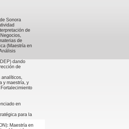
o de Sonora
atividad
terpretación de
e Negocios,
materias de
ica (Maestría en
Análisis
NIDEP) dando
rección de
analíticos,
a y maestría, y
 Fortalecimiento
enciado en
atégica para la
ON): Maestría en