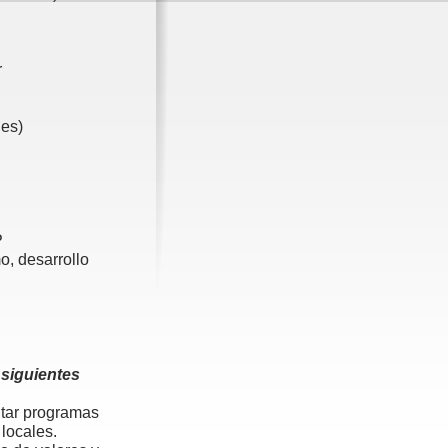
r
les)
P
o, desarrollo
 siguientes
entar programas
locales.