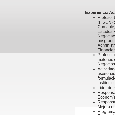
Experiencia A
Profesor 
(ITSON) d
Contable,
Estados F
Negociaci
posgrado 
Administr
Financier
Profesor 
materias 
Negocios
Actividad
asesorías
formulaci
Instituci
Líder de
Responsab
Economía
Responsa
Mejora d
Programas