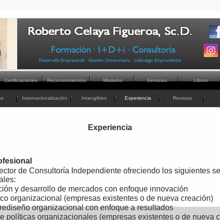
Certificaciones
Reconocimientos
Modelos
Servicios
Libros
os
Internacionalización
Intangibles
Experiencia
Revistas
Experiencia
ofesional
ector de Consultoría Independiente ofreciendo los siguientes se
ales:
ción y desarrollo de mercados con enfoque innovación
co organizacional (empresas existentes o de nueva creación)
rediseño organizacional con enfoque a resultados
e políticas organizacionales (empresas existentes o de nueva c