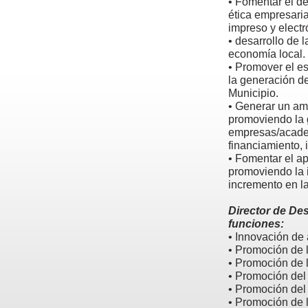
• Fomentar el de
ética empresaria
impreso y electr
• desarrollo de 
economía local.
• Promover el e
la generación d
Municipio.
• Generar un am
promoviendo la 
empresas/academ
financiamiento, 
• Fomentar el ap
promoviendo la i
incremento en l
Director de De
funciones:
• Innovación de
• Promoción de 
• Promoción de l
• Promoción del
• Promoción del
• Promoción de l