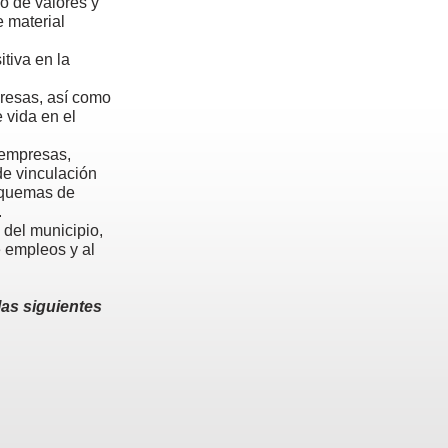
o de valores y
e material
itiva en la
presas, así como
 vida en el
 empresas,
e vinculación
squemas de
.
 del municipio,
e empleos y al
las siguientes