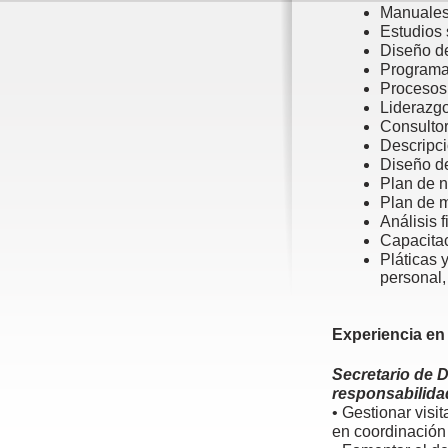
Manuales 
Estudios 
Diseño de
Programas
Procesos 
Liderazg
Consultor
Descripci
Diseño d
Plan de n
Plan de m
Análisis 
Capacita
Pláticas 
personal,
Experiencia en 
Secretario de 
responsabilida
• Gestionar visi
en coordinación 