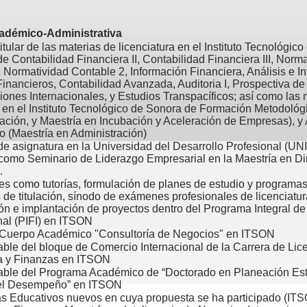
cadémico-
Administrativa
titular de las materias de licenciatura en el Instituto Tecnológic
e Contabilidad Financiera II, Contabilidad Financiera III, Norm
 Normatividad Contable 2, Información Financiera, Análisis e In
inancieros, Contabilidad Avanzada, Auditoria I, Prospectiva d
ones Internacionales, y Estudios Transpacíficos; así como las 
en el Instituto Tecnológico de Sonora de Formación Metodológ
ación, y Maestría en Incubación y Aceleración de Empresas), y 
o (Maestría en Administración)
de asignatura en la Universidad del Desarrollo Profesional (U
como Seminario de Liderazgo Empresarial en la Maestría en Di
.
es como tutorías, formulación de planes de estudio y programas 
 de titulación, sínodo de exámenes profesionales de licenciatur
ón e implantación de proyectos dentro del Programa Integral de
onal (PIFI) en ITSON
l Cuerpo Académico "Consultoría de Negocios" en ITSON
le del bloque de Comercio Internacional de la Carrera de Lic
 y Finanzas en ITSON
ble del Programa Académico de “Doctorado en Planeación Estr
el Desempeño” en ITSON
 Educativos nuevos en cuya propuesta se ha participado (ITS