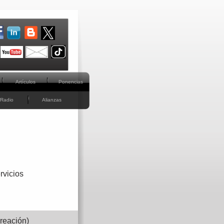
Artículos
Ponencias
Radio
Alianzas
rvicios
reación)