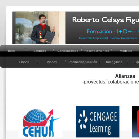
Inicio
Estudios
Certificaciones
Reconocimientos
Modelos
Frases
Videos
Internacionalización
Intangibles
Exp
Alianzas
-
proyectos, colaboracione