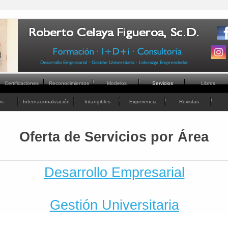
Certificaciones
Reconocimientos
Modelos
Servicios
Libros
os
Internacionalización
Intangibles
Experiencia
Revistas
Oferta de Servicios por Área
Desarrollo Empresarial
Gestión Universitaria