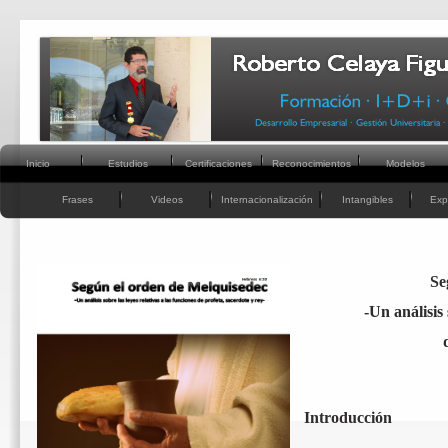
Inicio
Estudios
Certificaciones
Reconocimientos
Modelos
Frases
Videos
Internacionalización
Intangibles
Exp
Se
-
Un análisis 
Introducción