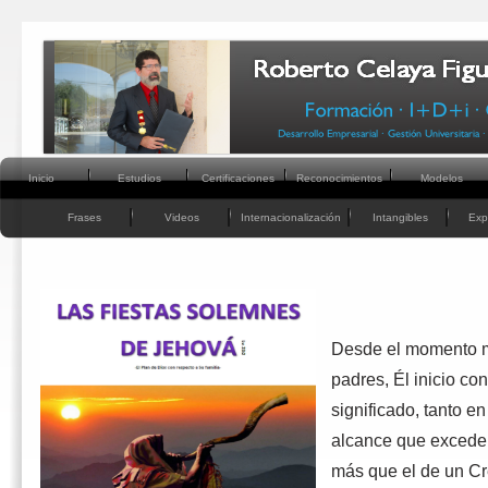
Inicio
Estudios
Certificaciones
Reconocimientos
Modelos
Frases
Videos
Internacionalización
Intangibles
Exp
Desde el momento m
padres, Él inicio c
significado, tanto e
alcance que excede l
más que el de un Cr