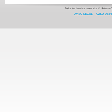
Todos los derechos reservados © Roberto C
A
VISO LEGAL
AVISO DE P