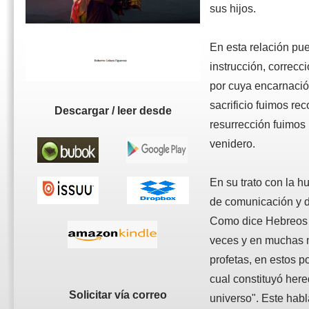
sus hijos.
En esta relación pu
instrucción, correc
por cuya encarnació
sacrificio fuimos re
Descargar / leer desde
resurrección fuimos
venidero.
En su trato con la 
de comunicación y d
Como dice Hebreos 
veces y en muchas m
profetas, en estos p
cual constituyó here
Solicitar vía correo
universo". Este ha