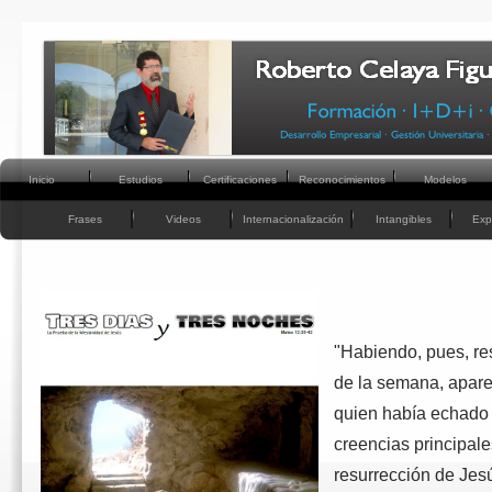
Inicio
Estudios
Certificaciones
Reconocimientos
Modelos
Frases
Videos
Internacionalización
Intangibles
Exp
"Habiendo, pues, re
de la semana, apar
quien había echado 
creencias principale
resurrección de Jes