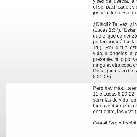
y sed de justicia, la
el ser pacificador, y
justicia, todo es un
¿Difícil? Tal vez. ¿
(Lucas 1:37). "Esta
que el que comenzó 
perfeccionará hasta 
1:6). "Por lo cual es
vida, ni ángeles, ni 
presente, ni lo por ve
ninguna otra cosa c
Dios, que es en Cri
8:35-
39).
Pero hay más. La e
11 o Lucas 6:20-
22,
semillas de vida reg
bienaventuranzas es
encuentre, las viva 
Que el Santo Espíri
le busque el encontr
bienaventuranzas n