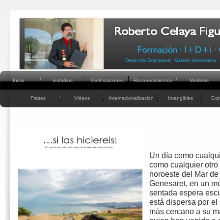
Inicio
Estudios
Certificaciones
Reconocimientos
Modelos
Frases
Videos
Internacionalización
Intangibles
Exp
Un día como cualquie
como cualquier otro 
noroeste del Mar de
Genesaret, en un mo
sentada espera escu
está dispersa por e
más cercano a su ma