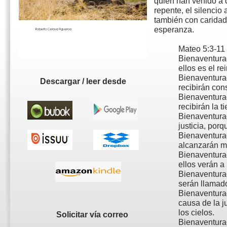
quien han venido a 
repente, el silencio
también con caridad
esperanza.
Mateo 5:3-
11
Bienaventurad
ellos es el re
Bienaventurad
Descargar / leer desde
recibirán con
Bienaventura
recibirán la t
Bienaventura
justicia, por
Bienaventurad
alcanzarán mi
Bienaventura
ellos verán a
Bienaventurad
serán llamado
Bienaventura
causa de la ju
los cielos.
Solicitar vía correo
Bienaventura