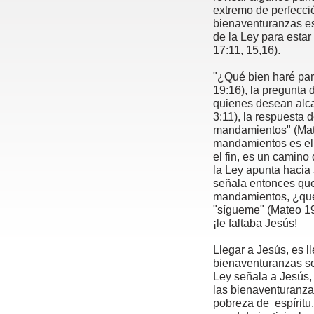
extremo de perfecció
bienaventuranzas e
de la Ley para estar
17:11, 15,16).
"¿Qué bien haré par
19:16), la pregunta 
quienes desean alca
3:11), la respuesta 
mandamientos" (Mat
mandamientos es el i
el fin, es un camino
la Ley apunta hacia 
señala entonces qu
mandamientos, ¿qué 
"sígueme" (Mateo 19:2
¡le faltaba Jesús!
Llegar a Jesús, es l
bienaventuranzas so
Ley señala a Jesús,
las bienaventuranza
pobreza de espíritu,