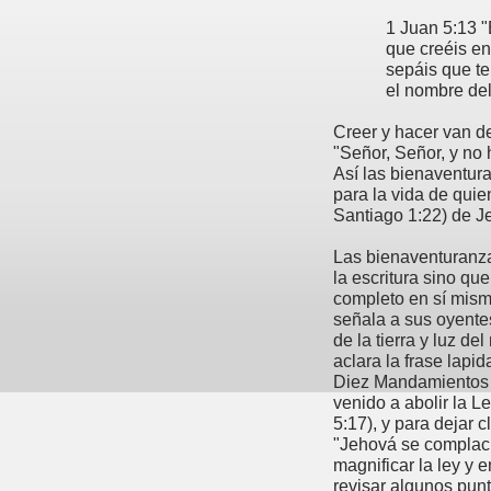
1 Juan 5:13 "
que creéis en
sepáis que te
el nombre del
Creer y hacer van d
"Señor, Señor, y no 
Así las bienaventur
para la vida de quie
Santiago 1:22) de J
Las bienaventuranz
la escritura sino qu
completo en sí mis
señala a sus oyentes
de la tierra y luz d
aclara la frase lapi
Diez Mandamientos 
venido a abolir la L
5:17), y para dejar c
"Jehová se complaci
magnificar la ley y 
revisar algunos punt