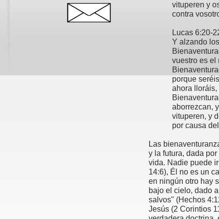
vituperen y o
contra vosotr
Lucas 6:20-
2
Y alzando los
Bienaventura
vuestro es el
Bienaventura
porque seréi
ahora lloráis,
Bienaventura
aborrezcan, y
vituperen, y
por causa del
Las bienaventuranza
y la futura, dada por
vida. Nadie puede ir
14:6), Él no es un 
en ningún otro hay 
bajo el cielo, dado
salvos" (Hechos 4:1
Jesús (2 Corintios 1
verdadera doctrina, 