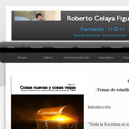
Inicio
Estudios
Certificaciones
Reconocimientos
Modelos
Frases
Videos
Internacionalización
Intangibles
Exp
-
Temas de estudio
Introducción
"Toda la Escritura es i